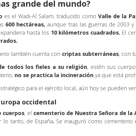
mas grande del mundo?
o
es el Wadi-Al Salam, traducido como
Valle de la Pa
nas
600 hectáreas,
aunque tras las guerras de 2003 y 2
expandiera hasta los
10 kilómetros cuadrados.
El ce
rrados.
nterio también cuenta con
criptas subterráneas
, con 
e todos los fieles a su religión
, estén sus cuerp
terio,
no se practica la incineración
ya que está proh
tratégico para el ejército local, aún hoy se pueden ver
Europa occidental
e cuerpos
, el
cementerio de Nuestra Señora de la
 lo tanto, de España
.
Se inauguró como cementerio 