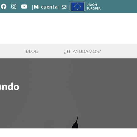
Mi cuenta
C
BLOG
¿TE AYUDAMOS?
undo