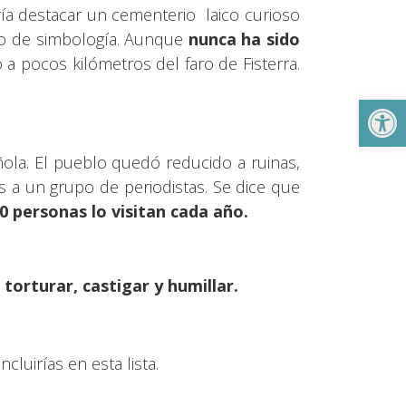
ría destacar un cementerio laico curioso
sto de simbología. Aunque
nunca ha sido
a pocos kilómetros del faro de Fisterra.
Abrir
ñola. El pueblo quedó reducido a ruinas,
s a un grupo de periodistas. Se dice que
0 personas lo visitan cada año.
a
torturar, castigar y humillar.
luirías en esta lista.