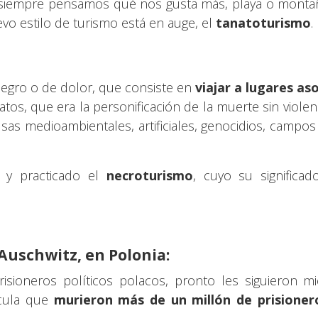
 siempre pensamos qué nos gusta más, playa o montañ
vo estilo de turismo está en auge, el
tanatoturismo
.
negro o de dolor, que consiste en
viajar a lugares as
tos, que era la personificación de la muerte sin viole
usas medioambientales, artificiales, genocidios, campos
y practicado el
necroturismo
, cuyo su significad
Auschwitz, en Polonia
:
sioneros políticos polacos, pronto les siguieron mie
lcula que
murieron más de un millón de prisioner